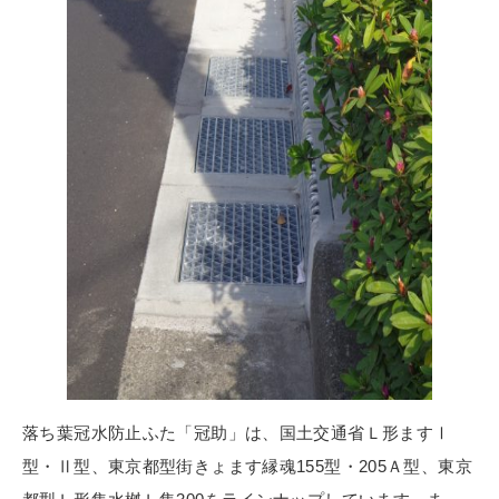
落ち葉冠水防止ふた「冠助」は、国土交通省Ｌ形ますⅠ
型・Ⅱ型、東京都型街きょます縁魂155型・205Ａ型、東京