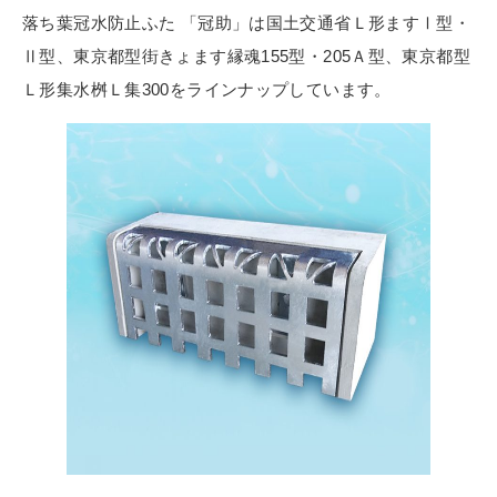
落ち葉冠水防止ふた 「冠助」は国土交通省Ｌ形ますⅠ型・
Ⅱ型、東京都型街きょます縁魂155型・205Ａ型、東京都型
Ｌ形集水桝Ｌ集300をラインナップしています。