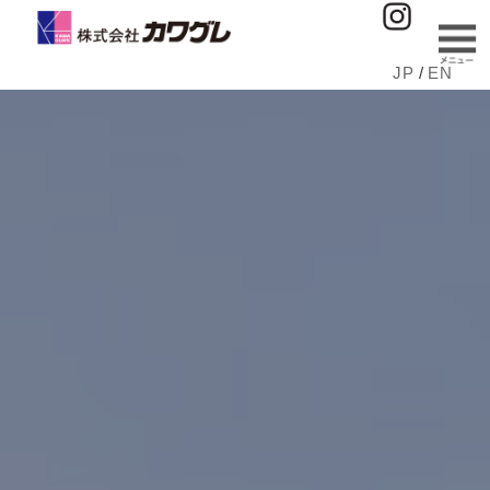
JP
/
EN