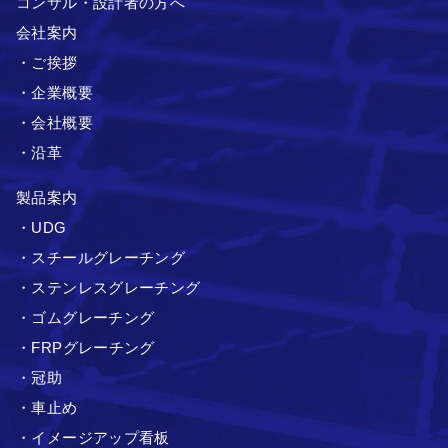
コンサル・設計者の方へ
会社案内
・ご挨拶
・企業概要
・会社概要
・沿革
製品案内
・UDG
・スチールグレーチング
・ステンレスグレーチング
・ゴムグレーチング
・FRPグレーチング
・冠助
・車止め
・イメージアップ看板