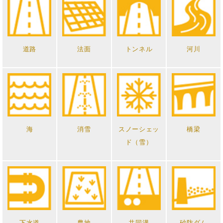
道路
法面
トンネル
河川
海
消雪
スノーシェッ
橋梁
ド（雪）
下水道
農地
共同溝
砂防ダム