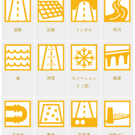
道路
法面
トンネル
河川
海
消雪
スノーシェッ
橋梁
ド（雪）
下水道
農地
共同溝
砂防ダム