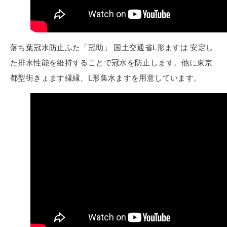
落ち葉冠水防止ふた「冠助」 国土交通省L形ますは 安定し
た排水性能を維持することで冠水を防止します。他に東京
都型街きょます縁縁、L形集水ますを用意しています。