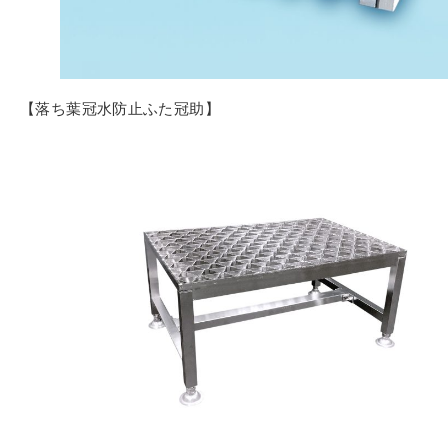
【落ち葉冠水防止ふた冠助】